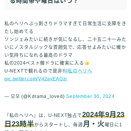
る時間帯や曜日はいつ？
私のヘリへぶっ刺さりドラマすぎて日常生活に支障をき
たし始めてる
ソンジェみたいに続きが気になるし、二十五二十一みた
いにノスタルジックな雰囲気で、応答せよみたいに暖か
い気持ちになれる最高のドラマ
私の2024ベスト韓ドラに確実に入る
U-NEXTで観れるので是非‼︎
#私のヘリへ
pic.twitter.com/V42ayEAOzi
— 모모 (@Kdrama_loved)
September 30, 2024
2024年9月23
『私のヘリへ』は、U-NEXT独占で
日23
時半
月・火
からスタートし、毎週
曜日に1