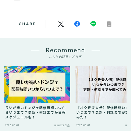
SHARE
Recommend
こちらの記事もどうぞ
【オク氏夫人伝】配信時間いつ
良いが悪いドンジェ配信時間いつか
いつまで？更新・何話までか調
らいつまで？更新・何話までか日程
みた！
スケジュールも！
2025.05.04
2025.06.01
U-NEXT作品
U-