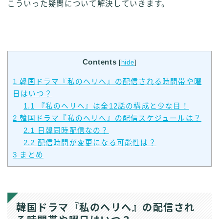
こういった疑問について解決していきます。
Contents
[
hide
]
1
韓国ドラマ『私のヘリへ』の配信される時間帯や曜
日はいつ？
1.1
『私のヘリへ』は全12話の構成と少な目！
2
韓国ドラマ『私のヘリへ』の配信スケジュールは？
2.1
日韓同時配信なの？
2.2
配信時間が変更になる可能性は？
3
まとめ
韓国ドラマ『私のヘリへ』の配信され